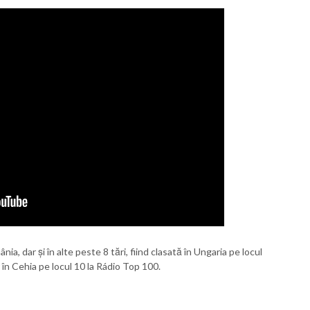
a, dar și în alte peste 8 tări, fiind clasată în Ungaria pe locul
r în Cehia pe locul 10 la Rádio Top 100.