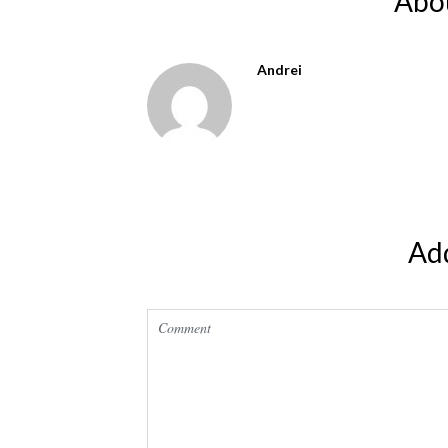
Abo
Andrei
Ad