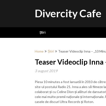
Skip
to
Divercity Cafe
content
Știri
Home
Știri
Teaser Videoclip Inna – „10 Min
Teaser Videoclip Inna
3 august 2019
Piesa 10 minutes a fost lansată în 2010 de către I
site-ul postului Radio 21. Inna a ales să filmeze l
colaborat și cu Celine Dion și alături de dansator
cele mai multe premii naționale și internaționale.
casele de discuri Ultra Records și Roton.