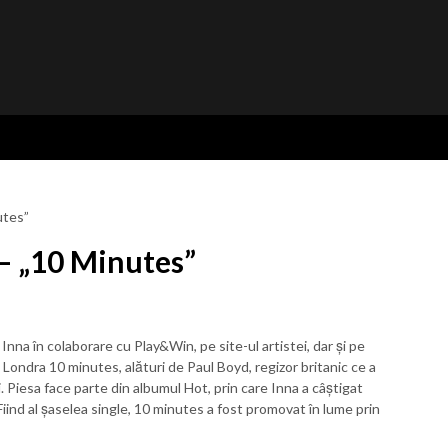
utes”
 – „10 Minutes”
nna în colaborare cu Play&Win, pe site-ul artistei, dar și pe
a Londra 10 minutes, alături de Paul Boyd, regizor britanic ce a
i. Piesa face parte din albumul Hot, prin care Inna a câștigat
 Fiind al șaselea single, 10 minutes a fost promovat în lume prin